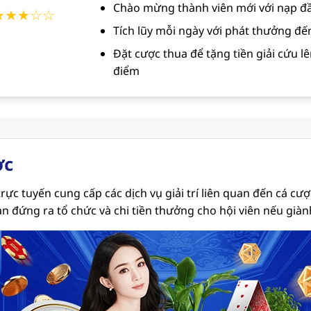
Chào mừng thành viên mới với nạp đ
★★★☆☆
Tích lũy mỗi ngày với phát thưởng đế
Đặt cược thua để tặng tiền giải cứu lê
điểm
ợc
rực tuyến cung cấp các dịch vụ giải trí liên quan đến cá cư
an đứng ra tổ chức và chi tiền thưởng cho hội viên nếu giàn