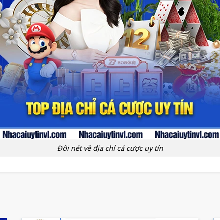
Đôi nét về địa chỉ cá cược uy tín
 tín nhất năm 2025
tiếp tục phát triển mạnh mẽ với hàng loạt sự cạnh tranh đ
 toàn và minh bạch khi lựa chọn địa chỉ để giải trí. Vì thế