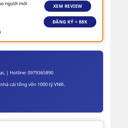
cho người mới
XEM REVIEW
ĐĂNG KÝ + 88K
ũ
ại, | Hotline: 0979365890
nhà cái tổng vốn 1000 tỷ VNĐ.