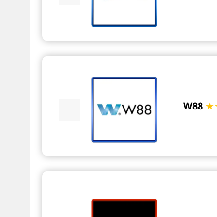
W88
★