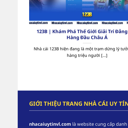
123B | Khám Phá Thế Giới Giải Trí Đẳng
Hàng Đầu Châu Á
Nhà cái 123B hiện đang là một trạm dừng lý tư
hàng triệu người [...]
GIỚI THIỆU TRANG NHÀ CÁI UY TÍ
nhacaiuytinvl.com
là website cung cấp danh