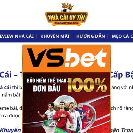
EVIEW NHÀ CÁI
KHUYẾN MÃI
HƯỚNG DẪN
MẸO CÁ 
×
Cái – Top 10 Sân Chơi Đẳng Cấp B
à cái
thì bạn sẽ được nhận lại một kết quả xứng đáng với n
 nắm bắt và chọn lựa.
ame bài, đá gà, cá độ bóng đá,… đều được phân tích rõ ràng
 ra được sân chơi thích hợp cho bản thân.
Khuyến Mãi
– Ưu Đãi Ngập Tràn, Đón Nhận Tro