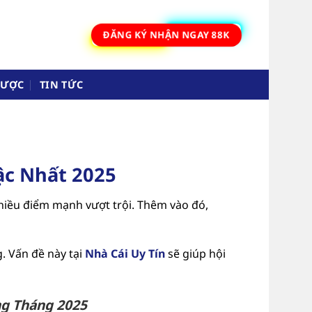
ĐĂNG KÝ NHẬN NGAY 88K
CƯỢC
TIN TỨC
ậc Nhất 2025
hiều điểm mạnh vượt trội. Thêm vào đó,
. Vấn đề này tại
Nhà Cái Uy Tín
sẽ giúp hội
ng Tháng 2025