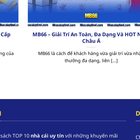
 Cấp
MB66 – Giải Trí An Toàn, Đa Dạng Và HOT 
Châu Á
ởng của
MB66 là cách để khách hàng vừa giải trí vừa nh
thưởng đa dạng, liên [...]
N
D
 sách TOP 10
nhà cái uy tín
với những khuyến mãi
C