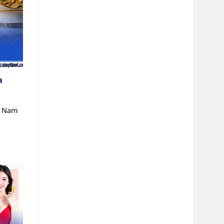
a
t Nam