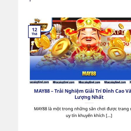
12
Th8
MAY88 – Trải Nghiệm Giải Trí Đỉnh Cao V
Lượng Nhất
MAY88 là một trong những sân chơi được trang 
uy tín khuyến khích [...]