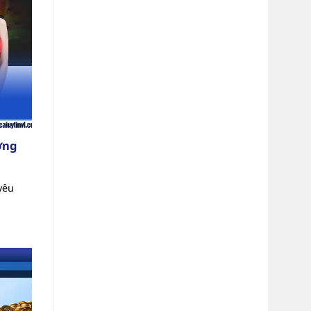
ởng
yêu