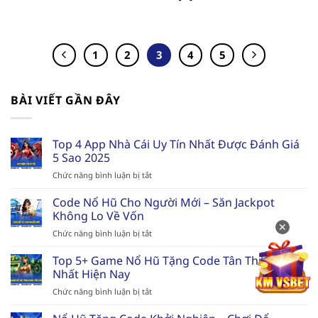
1
2
3
4
5
BÀI VIẾT GẦN ĐÂY
Top 4 App Nhà Cái Uy Tín Nhất Được Đánh Giá
5 Sao 2025
Chức năng bình luận bị tắt
ở
Top
4
Code Nổ Hũ Cho Người Mới – Săn Jackpot
App
Không Lo Về Vốn
Nhà
✕
Chức năng bình luận bị tắt
ở
Cái
Code
Uy
Nổ
Top 5+ Game Nổ Hũ Tặng Code Tân Thủ Mới
Tín
Hũ
Nhất Hiện Nay
Nhất
Cho
Được
Chức năng bình luận bị tắt
ở
Người
Đánh
Top
Mới
Giá
5+
–