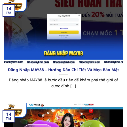
14
Th8
Đăng Nhập MAY88 – Hướng Dẫn Chi Tiết Và Mẹo Bảo Mật
Đăng nhập MAY88 là bước đầu tiên để khám phá thế giới cá
cược đỉnh [...]
14
Th8