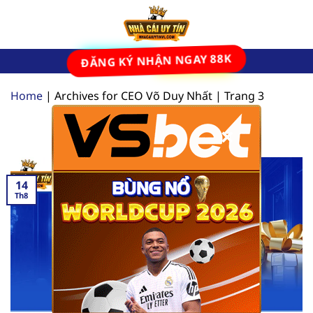
Bỏ
qua
nội
dung
ĐĂNG KÝ NHẬN NGAY 88K
Home
|
Archives for CEO Võ Duy Nhất
|
Trang 3
×
14
Th8