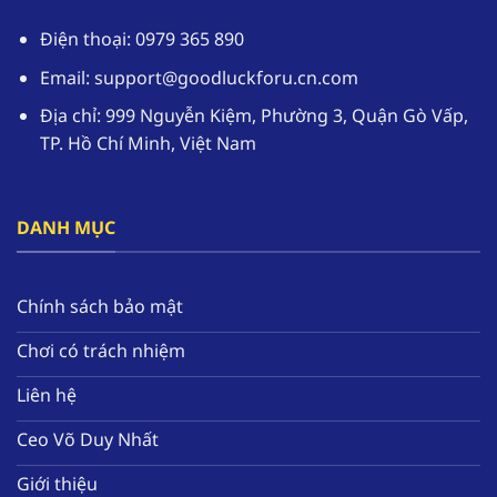
Điện thoại: 0979 365 890
Email:
support@goodluckforu.cn.com
Địa chỉ: 999 Nguyễn Kiệm, Phường 3, Quận Gò Vấp,
TP. Hồ Chí Minh, Việt Nam
DANH MỤC
Chính sách bảo mật
Chơi có trách nhiệm
Liên hệ
Ceo Võ Duy Nhất
Giới thiệu