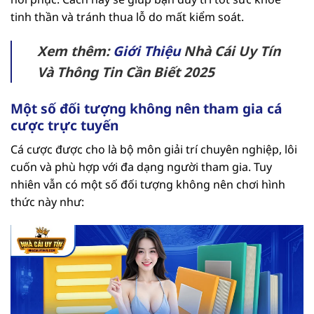
tinh thần và tránh thua lỗ do mất kiểm soát.
Xem thêm:
Giới Thiệu
Nhà Cái Uy Tín
Và Thông Tin Cần Biết 2025
Một số đối tượng không nên tham gia cá
cược trực tuyến
Cá cược được cho là bộ môn giải trí chuyên nghiệp, lôi
cuốn và phù hợp với đa dạng người tham gia. Tuy
nhiên vẫn có một số đối tượng không nên chơi hình
thức này như: