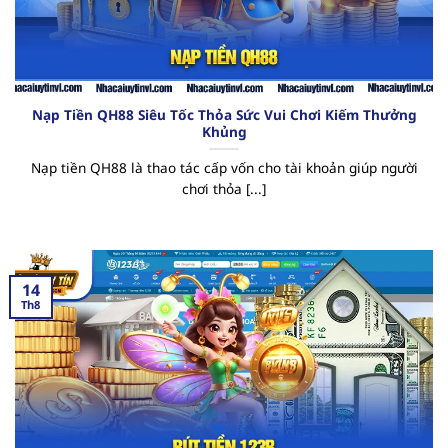
Nạp Tiền QH88 Siêu Tốc Thỏa Sức Vui Chơi Kiếm Thưởng
Khủng
Nạp tiền QH88 là thao tác cấp vốn cho tài khoản giúp người
chơi thỏa [...]
14
Th8