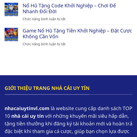
Giá
5+
Nổ Hũ Tặng Code Khởi Nghiệp – Chơi Để
–
5
Game
Nhanh Đổi Đời
Săn
Sao
Nổ
Jackpot
2025
Chức năng bình luận bị tắt
ở
Hũ
Không
Nổ
Tặng
Lo
Hũ
Game Nổ Hũ Tặng Tiền Khởi Nghiệp – Đặt Cược
Code
Về
Tặng
Không Cần Vốn
Tân
Vốn
Code
Thủ
Chức năng bình luận bị tắt
ở
Khởi
Mới
Game
Nghiệp
Nhất
Nổ
–
Hiện
Hũ
Chơi
Nay
Tặng
Để
Tiền
Nhanh
Khởi
Đổi
Nghiệp
Đời
–
GIỚI THIỆU TRANG NHÀ CÁI UY TÍN
Đặt
Cược
Không
Cần
nhacaiuytinvl.com
là website cung cấp danh sách TOP
Vốn
10
nhà cái uy tín
với những khuyến mãi siêu hấp dẫn,
tặng tiền thưởng khi đăng ký tài khoản mới và hoàn trả
đặc biệt khi tham gia cá cược, giúp bạn chọn lựa được