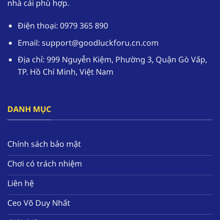
nhà cái phù hợp.
Điện thoại: 0979 365 890
Email:
support@goodluckforu.cn.com
Địa chỉ: 999 Nguyễn Kiệm, Phường 3, Quận Gò Vấp,
TP. Hồ Chí Minh, Việt Nam
DANH MỤC
Chính sách bảo mật
Chơi có trách nhiệm
Liên hệ
Ceo Võ Duy Nhất