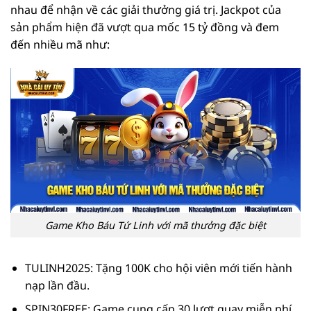
nhau để nhận về các giải thưởng giá trị. Jackpot của
sản phẩm hiện đã vượt qua mốc 15 tỷ đồng và đem
đến nhiều mã như:
Game Kho Báu Tứ Linh với mã thưởng đặc biệt
TULINH2025: Tặng 100K cho hội viên mới tiến hành
nạp lần đầu.
SPIN30FREE: Game cung cấp 30 lượt quay miễn phí