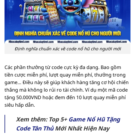
Định nghĩa chuẩn xác về code nổ hũ cho người mới
Các phần thưởng từ code cực kỳ đa dạng. Bao gồm
tiền cược miễn phí, lượt quay miễn phí, thưởng trong
game… Điều này sẽ giúp khách hàng tăng cơ hội chiến
thắng mà không lo rủi ro tài chính. Ví dụ một mã code
tặng 50.000VND hoặc đem đến 10 lượt quay miễn phí
siêu hấp dẫn.
Xem thêm: Top 5+
Game Nổ Hũ Tặng
Code Tân Thủ
Mới Nhất Hiện Nay