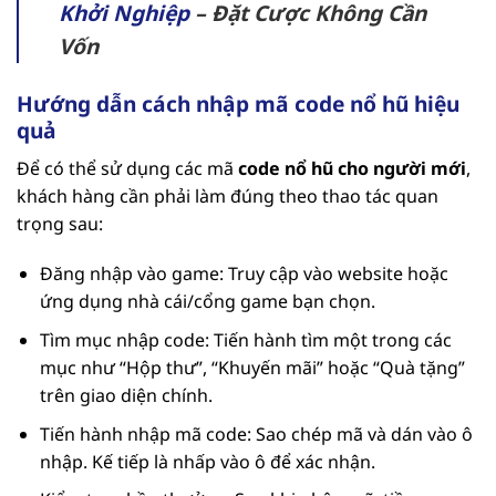
Khởi Nghiệp
– Đặt Cược Không Cần
Vốn
Hướng dẫn cách nhập mã code nổ hũ hiệu
quả
Để có thể sử dụng các mã
code nổ hũ cho người mới
,
khách hàng cần phải làm đúng theo thao tác quan
trọng sau:
Đăng nhập vào game: Truy cập vào website hoặc
ứng dụng nhà cái/cổng game bạn chọn.
Tìm mục nhập code: Tiến hành tìm một trong các
mục như “Hộp thư”, “Khuyến mãi” hoặc “Quà tặng”
trên giao diện chính.
Tiến hành nhập mã code: Sao chép mã và dán vào ô
nhập. Kế tiếp là nhấp vào ô để xác nhận.