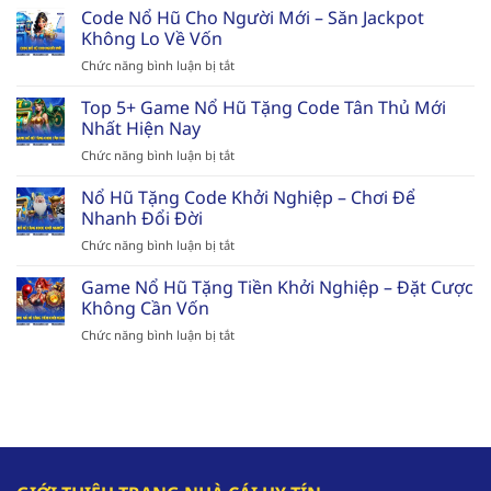
4
Code Nổ Hũ Cho Người Mới – Săn Jackpot
App
Không Lo Về Vốn
Nhà
Chức năng bình luận bị tắt
ở
Cái
Code
Uy
Nổ
Top 5+ Game Nổ Hũ Tặng Code Tân Thủ Mới
Tín
Hũ
Nhất Hiện Nay
Nhất
Cho
Được
Chức năng bình luận bị tắt
ở
Người
Đánh
Top
Mới
Giá
5+
Nổ Hũ Tặng Code Khởi Nghiệp – Chơi Để
–
5
Game
Nhanh Đổi Đời
Săn
Sao
Nổ
Jackpot
2025
Chức năng bình luận bị tắt
ở
Hũ
Không
Nổ
Tặng
Lo
Hũ
Game Nổ Hũ Tặng Tiền Khởi Nghiệp – Đặt Cược
Code
Về
Tặng
Không Cần Vốn
Tân
Vốn
Code
Thủ
Chức năng bình luận bị tắt
ở
Khởi
Mới
Game
Nghiệp
Nhất
Nổ
–
Hiện
Hũ
Chơi
Nay
Tặng
Để
Tiền
Nhanh
Khởi
Đổi
Nghiệp
Đời
–