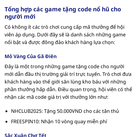
Tổng hợp các game tặng code nổ hũ cho
người mới
Có không ít các trò chơi cung cấp mã thưởng để hội
viên áp dụng. Dưới đây sẽ là danh sách những game
nổi bật và được đông đảo khách hàng lựa chọn:
Mỏ Vàng Của Gã Điên
Đây là một trong những game tặng code cho người
mới dẫn đầu thị trường giải trí trực tuyến. Trò chơi đưa
khách hàng vào thế giới săn lùng kho báu với những
phần thưởng hấp dẫn. Điều quan trọng, hội viên có thể
nhận các mã code giá trị với thưởng lớn như:
NHCLUB2025: Tặng 50.000VND cho các tân thủ
FREESPIN10: Nhận 10 vòng quay miễn phí
Sắc Xuân Chợ Tết