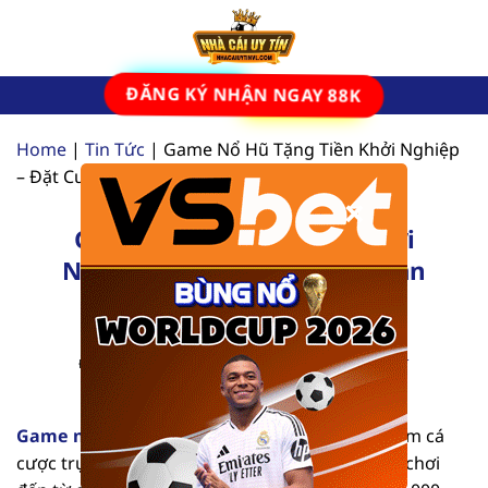
Bỏ
qua
nội
ĐĂNG KÝ NHẬN NGAY 88K
dung
Home
|
Tin Tức
|
Game Nổ Hũ Tặng Tiền Khởi Nghiệp
– Đặt Cược Không Cần Vốn
×
Game Nổ Hũ Tặng Tiền Khởi
Nghiệp – Đặt Cược Không Cần
Vốn
ĐĂNG VÀO
14 THÁNG 8, 2025
BỞI
CEO VÕ DUY NHẤT
Game nổ hũ tặng tiền khởi nghiệp
là siêu phẩm cá
cược trực tuyến hot nhất 2025. Sức hút của trò chơi