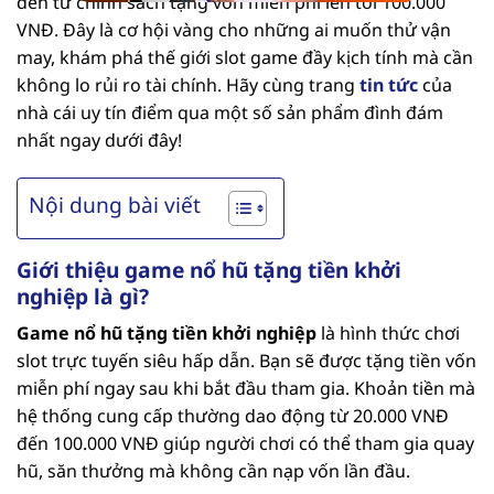
đến từ chính sách tặng vốn miễn phí lên tới 100.000
VNĐ. Đây là cơ hội vàng cho những ai muốn thử vận
may, khám phá thế giới slot game đầy kịch tính mà cần
không lo rủi ro tài chính. Hãy cùng trang
tin tức
của
nhà cái uy tín điểm qua một số sản phẩm đình đám
nhất ngay dưới đây!
Nội dung bài viết
Giới thiệu game nổ hũ tặng tiền khởi
nghiệp là gì?
Game nổ hũ tặng tiền khởi nghiệp
là hình thức chơi
slot trực tuyến siêu hấp dẫn. Bạn sẽ được tặng tiền vốn
miễn phí ngay sau khi bắt đầu tham gia. Khoản tiền mà
hệ thống cung cấp thường dao động từ 20.000 VNĐ
đến 100.000 VNĐ giúp người chơi có thể tham gia quay
hũ, săn thưởng mà không cần nạp vốn lần đầu.