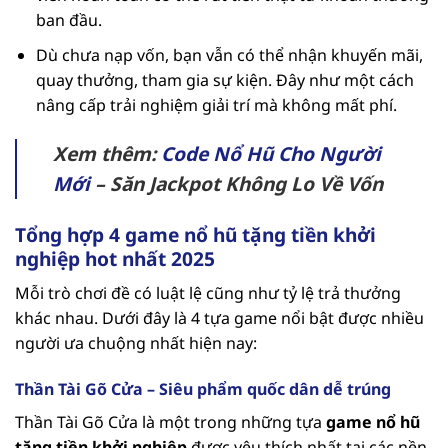
ban đầu.
Dù chưa nạp vốn, bạn vẫn có thể nhận khuyến mãi,
quay thưởng, tham gia sự kiện. Đây như một cách
nâng cấp trải nghiệm giải trí mà không mất phí.
Xem thêm:
Code Nổ Hũ Cho Người
Mới
– Săn Jackpot Không Lo Về Vốn
Tổng hợp 4 game nổ hũ tặng tiền khởi
nghiệp hot nhất 2025
Mỗi trò chơi đề có luật lệ cũng như tỷ lệ trả thưởng
khác nhau. Dưới đây là 4 tựa game nổi bật được nhiều
người ưa chuộng nhất hiện nay:
Thần Tài Gõ Cửa – Siêu phẩm quốc dân dễ trúng
Thần Tài Gõ Cửa là một trong những tựa
game nổ hũ
tặng tiền khởi nghiệp
được yêu thích nhất tại các nền