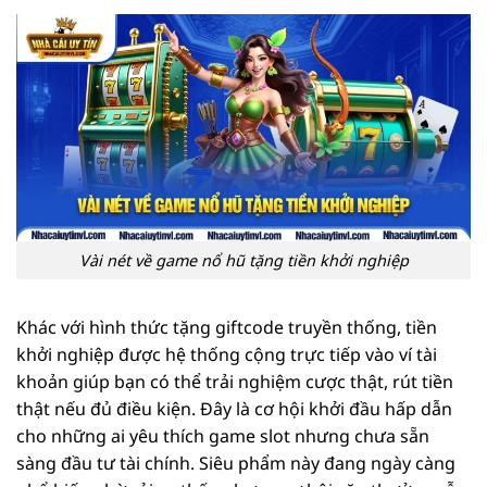
Vài nét về game nổ hũ tặng tiền khởi nghiệp
Khác với hình thức tặng giftcode truyền thống, tiền
khởi nghiệp được hệ thống cộng trực tiếp vào ví tài
khoản giúp bạn có thể trải nghiệm cược thật, rút tiền
thật nếu đủ điều kiện. Đây là cơ hội khởi đầu hấp dẫn
cho những ai yêu thích game slot nhưng chưa sẵn
sàng đầu tư tài chính. Siêu phẩm này đang ngày càng