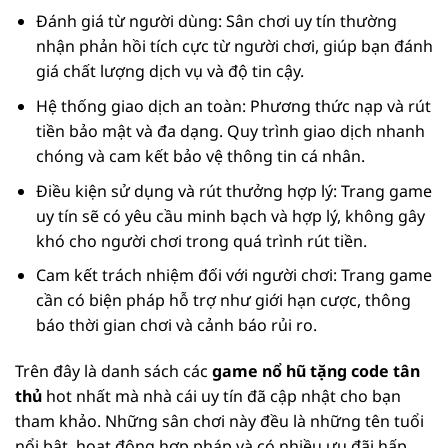
Đánh giá từ người dùng: Sân chơi uy tín thường
nhận phản hồi tích cực từ người chơi, giúp bạn đánh
giá chất lượng dịch vụ và độ tin cậy.
Hệ thống giao dịch an toàn: Phương thức nạp và rút
tiền bảo mật và đa dạng. Quy trình giao dịch nhanh
chóng và cam kết bảo vệ thông tin cá nhân.
Điều kiện sử dụng và rút thưởng hợp lý: Trang game
uy tín sẽ có yêu cầu minh bạch và hợp lý, không gây
khó cho người chơi trong quá trình rút tiền.
Cam kết trách nhiệm đối với người chơi: Trang game
cần có biện pháp hỗ trợ như giới hạn cược, thông
báo thời gian chơi và cảnh báo rủi ro.
Trên đây là danh sách các
game nổ hũ tặng code tân
thủ
hot nhất mà nhà cái uy tín đã cập nhật cho bạn
tham khảo. Những sân chơi này đều là những tên tuổi
nổi bật, hoạt động hợp pháp và có nhiều ưu đãi hấp