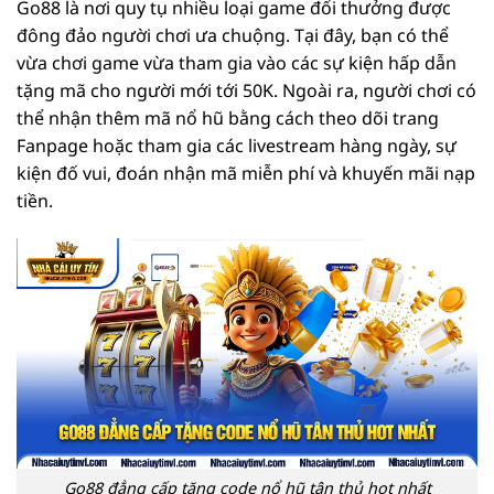
Go88 là nơi quy tụ nhiều loại game đổi thưởng được
đông đảo người chơi ưa chuộng. Tại đây, bạn có thể
vừa chơi game vừa tham gia vào các sự kiện hấp dẫn
tặng mã cho người mới tới 50K. Ngoài ra, người chơi có
thể nhận thêm mã nổ hũ bằng cách theo dõi trang
Fanpage hoặc tham gia các livestream hàng ngày, sự
kiện đố vui, đoán nhận mã miễn phí và khuyến mãi nạp
tiền.
Go88 đẳng cấp tặng code nổ hũ tân thủ hot nhất