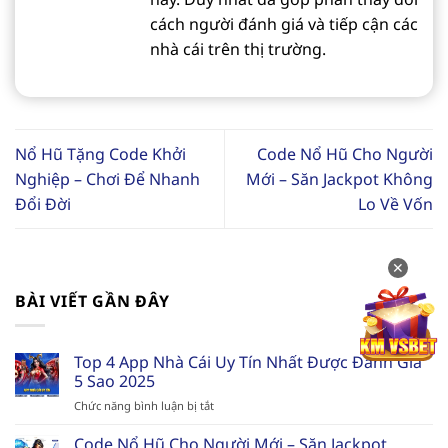
cách người đánh giá và tiếp cận các
nhà cái trên thị trường.
Nổ Hũ Tặng Code Khởi
Code Nổ Hũ Cho Người
Nghiệp – Chơi Để Nhanh
Mới – Săn Jackpot Không
Đổi Đời
Lo Về Vốn
✕
BÀI VIẾT GẦN ĐÂY
Top 4 App Nhà Cái Uy Tín Nhất Được Đánh Giá
5 Sao 2025
Chức năng bình luận bị tắt
ở
Top
4
Code Nổ Hũ Cho Người Mới – Săn Jackpot