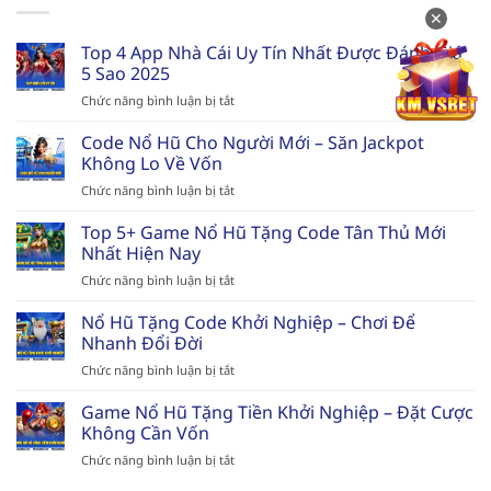
✕
Top 4 App Nhà Cái Uy Tín Nhất Được Đánh Giá
5 Sao 2025
Chức năng bình luận bị tắt
ở
Top
4
Code Nổ Hũ Cho Người Mới – Săn Jackpot
App
Không Lo Về Vốn
Nhà
Chức năng bình luận bị tắt
ở
Cái
Code
Uy
Nổ
Top 5+ Game Nổ Hũ Tặng Code Tân Thủ Mới
Tín
Hũ
Nhất Hiện Nay
Nhất
Cho
Được
Chức năng bình luận bị tắt
ở
Người
Đánh
Top
Mới
Giá
5+
Nổ Hũ Tặng Code Khởi Nghiệp – Chơi Để
–
5
Game
Nhanh Đổi Đời
Săn
Sao
Nổ
Jackpot
2025
Chức năng bình luận bị tắt
ở
Hũ
Không
Nổ
Tặng
Lo
Hũ
Game Nổ Hũ Tặng Tiền Khởi Nghiệp – Đặt Cược
Code
Về
Tặng
Không Cần Vốn
Tân
Vốn
Code
Thủ
Chức năng bình luận bị tắt
ở
Khởi
Mới
Game
Nghiệp
Nhất