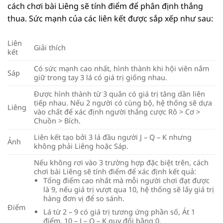
cách chơi bài Liêng sẽ tính điểm để phân định thắng
thua. Sức mạnh của các liên kết được sắp xếp như sau:
Liên
Giải thích
kết
Có sức mạnh cao nhất, hình thành khi hội viên nắm
Sáp
giữ trong tay 3 lá có giá trị giống nhau.
Được hình thành từ 3 quân có giá trị tăng dần liên
tiếp nhau. Nếu 2 người có cùng bộ, hệ thống sẽ dựa
Liêng
vào chất để xác định người thắng cược Rô > Cơ >
Chuồn > Bích.
Liên kết tạo bởi 3 lá đầu người J – Q – K nhưng
Ảnh
không phải Liêng hoặc Sáp.
Nếu không rơi vào 3 trường hợp đặc biệt trên, cách
chơi bài Liêng sẽ tính điểm để xác định kết quả:
Tổng điểm cao nhất mà mỗi người chơi đạt được
là 9, nếu giá trị vượt qua 10, hệ thống sẽ lấy giá trị
hàng đơn vị để so sánh.
Điểm
Lá từ 2 – 9 có giá trị tương ứng phần số, Át 1
điểm, 10 – J – Q – K quy đổi bằng 0.