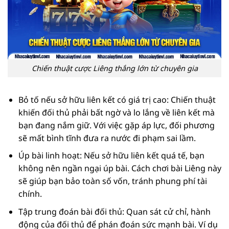
Chiến thuật cược Liêng thắng lớn từ chuyên gia
Bỏ tố nếu sở hữu liên kết có giá trị cao: Chiến thuật
khiến đối thủ phải bất ngờ và lo lắng về liên kết mà
bạn đang nắm giữ. Với việc gặp áp lực, đối phương
sẽ mất bình tĩnh đưa ra nước đi phạm sai lầm.
Úp bài linh hoạt: Nếu sở hữu liên kết quá tế, bạn
không nên ngần ngại úp bài. Cách chơi bài Liêng này
sẽ giúp bạn bảo toàn số vốn, tránh phung phí tài
chính.
Tập trung đoán bài đối thủ: Quan sát cử chỉ, hành
động của đối thủ để phán đoán sức mạnh bài. Ví dụ