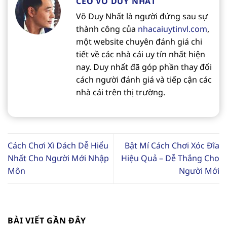
CEO VÕ DUY NHẤT
Võ Duy Nhất là người đứng sau sự
thành công của
nhacaiuytinvl.com
,
một website chuyên đánh giá chi
tiết về các nhà cái uy tín nhất hiện
nay. Duy nhất đã góp phần thay đổi
cách người đánh giá và tiếp cận các
nhà cái trên thị trường.
Cách Chơi Xì Dách Dễ Hiểu
Bật Mí Cách Chơi Xóc Đĩa
Nhất Cho Người Mới Nhập
Hiệu Quả – Dễ Thắng Cho
Môn
Người Mới
BÀI VIẾT GẦN ĐÂY