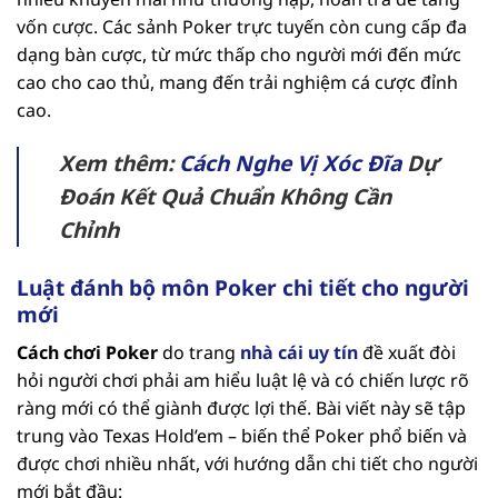
vốn cược. Các sảnh Poker trực tuyến còn cung cấp đa
dạng bàn cược, từ mức thấp cho người mới đến mức
cao cho cao thủ, mang đến trải nghiệm cá cược đỉnh
cao.
Xem thêm:
Cách Nghe Vị Xóc Đĩa
Dự
Đoán Kết Quả Chuẩn Không Cần
Chỉnh
Luật đánh bộ môn Poker chi tiết cho người
mới
Cách chơi Poker
do trang
nhà cái uy tín
đề xuất đòi
hỏi người chơi phải am hiểu luật lệ và có chiến lược rõ
ràng mới có thể giành được lợi thế. Bài viết này sẽ tập
trung vào Texas Hold’em – biến thể Poker phổ biến và
được chơi nhiều nhất, với hướng dẫn chi tiết cho người
mới bắt đầu: