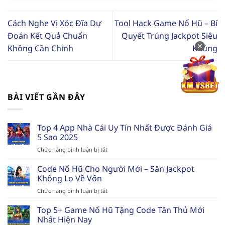
Cách Nghe Vị Xóc Đĩa Dự
Tool Hack Game Nổ Hũ – Bí
Đoán Kết Quả Chuẩn
Quyết Trúng Jackpot Siêu
✕
Không Cần Chỉnh
Khủng
BÀI VIẾT GẦN ĐÂY
Top 4 App Nhà Cái Uy Tín Nhất Được Đánh Giá
5 Sao 2025
Chức năng bình luận bị tắt
ở
Top
4
Code Nổ Hũ Cho Người Mới – Săn Jackpot
App
Không Lo Về Vốn
Nhà
Chức năng bình luận bị tắt
ở
Cái
Code
Uy
Nổ
Top 5+ Game Nổ Hũ Tặng Code Tân Thủ Mới
Tín
Hũ
Nhất Hiện Nay
Nhất
Cho