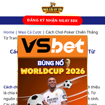
Bỏ
qua
nội
ĐĂNG KÝ NHẬN NGAY 88K
dung
Home
|
Mẹo Cá Cược
|
Cách Chơi Poker Chiến Thắng
Từ Trang nhà cái uy tín
×
Cách Chơi Poker Chiến Thắng Từ
Trang nhà cái uy tín
ĐĂNG VÀO
14 THÁNG 8, 2025
BỞI
CEO VÕ DUY NHẤT
Cách chơi Poker
được website nhà cái uy tín giới thiệu
là chìa khóa để chinh phục game bài chiến thuật. Từ
nguồn gốc Mỹ, Poker mang đến trải nghiệm kịch tính.
Các nhà cái được Trang nhà cái uy tín quảng bá cung