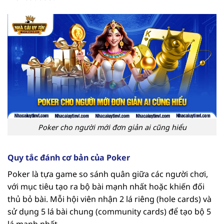
Poker cho người mới đơn giản ai cũng hiểu
Quy tắc đánh cơ bản của Poker
Poker là tựa game so sánh quân giữa các người chơi,
với mục tiêu tạo ra bộ bài mạnh nhất hoặc khiến đối
thủ bỏ bài. Mỗi hội viên nhận 2 lá riêng (hole cards) và
sử dụng 5 lá bài chung (community cards) để tạo bộ 5