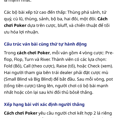
lá mạnh nhất.
Các bộ bài xếp từ cao đến thấp: Thùng phá sảnh, tứ
quý, cù lũ, thùng, sảnh, bộ ba, hai đôi, một đôi.
Cách
chơi Poker
dựa trên cược, bluff, và chiến thuật để tối
ưu hóa lợi nhuận.
Cấu trúc ván bài cùng thứ tự hành động
Trong
cách chơi Poker
, mỗi ván gồm 4 vòng cược: Pre-
flop, Flop, Turn và River. Thành viên có các lựa chọn:
Fold (Bỏ), Call (theo cược), Raise (tố), hoặc Check (xem).
Hai người tham gia bên trái dealer phải đặt cược mù
(Small Blind và Big Blind) để bắt đầu. Sau mỗi vòng, pot
(tổng tiền cược) tăng lên, người chơi có bộ bài mạnh
nhất hoặc còn lại sau khi đối thủ bỏsẽ thắng.
Xếp hạng bài với xác định người thắng
Cách chơi Poker
yêu cầu người chơi kết hợp 2 lá riêng