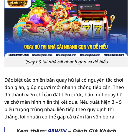
Quay hũ tại nhà cái nhanh gọn và dễ hiểu
Đặc biệt các phiên bản quay hũ lại có nguyên tắc chơi
đơn giản, giúp người mới nhanh chóng tiếp cận. Theo
đó thành viên chỉ cần đặt tiền cược, bấm nút quay hũ
và chờ màn hình hiển thị kết quả. Nếu xuất hiện 3 – 5
biểu tượng trùng nhau liên tiếp theo quy định thì
thắng, lợi nhuận có thể gấp cả trăm lần vốn bỏ ra.
Xem thêm:
98WIN
– Đánh Giá Khách