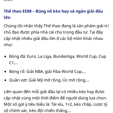
Thể thao EE88 – Bùng nổ kèo hay và ngàn giải đấu
lớn
Chúng tôi nhận thấy Thể thao đang là sản phẩm giải trí
chủ đạo được phía nhà cái chú trọng đầu tư. Tại đây
cập nhật nhiều giải đấu lớn ở các bộ môn khác nhau
như:
Bóng đá: Euro, La Liga, Bundesliga, World Cup, Cup
C1,…
Bóng rổ: Giải NBA, giải Fiba World Cup,…
Quần vợt: Giải Mỹ mở rộng, Úc mở rộng,…
Liên quan đến mỗi giải đấu lại có nhiều kèo hay được
cập nhật cùng một thời điểm để người dùng lựa chọn.
Một số gợi ý tiêu biểu là: Tài xỉu, 1×2, kèo chấp, cược tỷ
số chính xác, kèo đội chiến thắng,…