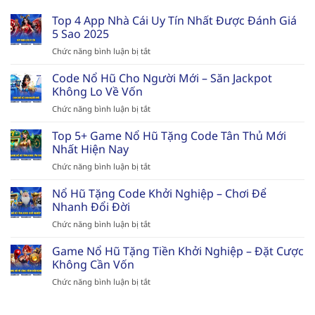
Top 4 App Nhà Cái Uy Tín Nhất Được Đánh Giá
5 Sao 2025
Chức năng bình luận bị tắt
ở
Top
4
Code Nổ Hũ Cho Người Mới – Săn Jackpot
App
Không Lo Về Vốn
Nhà
Chức năng bình luận bị tắt
ở
Cái
Code
Uy
Nổ
Top 5+ Game Nổ Hũ Tặng Code Tân Thủ Mới
Tín
Hũ
Nhất Hiện Nay
Nhất
Cho
Được
Chức năng bình luận bị tắt
ở
Người
Đánh
Top
Mới
Giá
5+
Nổ Hũ Tặng Code Khởi Nghiệp – Chơi Để
–
5
Game
Nhanh Đổi Đời
Săn
Sao
Nổ
Jackpot
2025
Chức năng bình luận bị tắt
ở
Hũ
Không
Nổ
Tặng
Lo
Hũ
Game Nổ Hũ Tặng Tiền Khởi Nghiệp – Đặt Cược
Code
Về
Tặng
Không Cần Vốn
Tân
Vốn
Code
Thủ
Chức năng bình luận bị tắt
ở
Khởi
Mới
Game
Nghiệp
Nhất
Nổ
–
Hiện