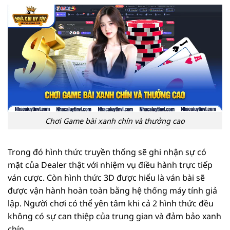
Chơi Game bài xanh chín và thưởng cao
Trong đó hình thức truyền thống sẽ ghi nhận sự có
mặt của Dealer thật với nhiệm vụ điều hành trực tiếp
ván cược. Còn hình thức 3D được hiểu là ván bài sẽ
được vận hành hoàn toàn bằng hệ thống máy tính giả
lập. Người chơi có thể yên tâm khi cả 2 hình thức đều
không có sự can thiệp của trung gian và đảm bảo xanh
chín.