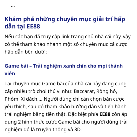
…
Khám phá những chuyên mục giải trí hấp
dẫn tại EE88
Nếu các bạn đã truy cập link trang chủ nhà cái này, vậy
có thể tham khảo nhanh một số chuyên mục cá cược
hấp dẫn bên dưới:
Game bài – Trải nghiệm xanh chín cho mọi thành
viên
Tại chuyên mục Game bài của nhà cái này đang cung
cấp nhiều trò chơi thú vị như: Baccarat, Rồng hổ,
Phỏm, Xì dách,… Người dùng chỉ cần chọn bàn cược
yêu thích, sau đó tham khảo hướng dẫn và tiến hành
trải nghiệm bằng tiền thật. Đặc biệt phía
EE88
còn áp
dụng 2 hình thức cược Game bài cho người dùng trải
nghiệm đó là truyền thống và 3D.