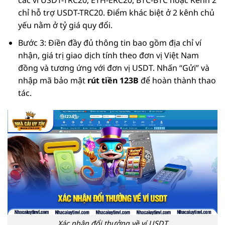
các ví USDT-TRC20, ETH-ERC20, BTC-BTC hoặc Kênh 2
chỉ hỗ trợ USDT-TRC20. Điểm khác biệt ở 2 kênh chủ
yếu nằm ở tỷ giá quy đổi.
Bước 3: Điền đầy đủ thông tin bao gồm địa chỉ ví
nhận, giá trị giao dịch tính theo đơn vị Việt Nam
đồng và tương ứng với đơn vị USDT. Nhấn “Gửi” và
nhập mã bảo mật
rút tiền 123B
để hoàn thành thao
tác.
Xác nhận đổi thưởng về ví USDT