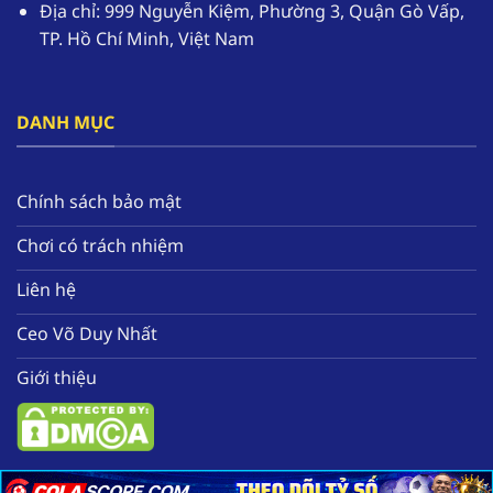
Địa chỉ: 999 Nguyễn Kiệm, Phường 3, Quận Gò Vấp,
TP. Hồ Chí Minh, Việt Nam
DANH MỤC
Chính sách bảo mật
Chơi có trách nhiệm
Liên hệ
Ceo Võ Duy Nhất
Giới thiệu