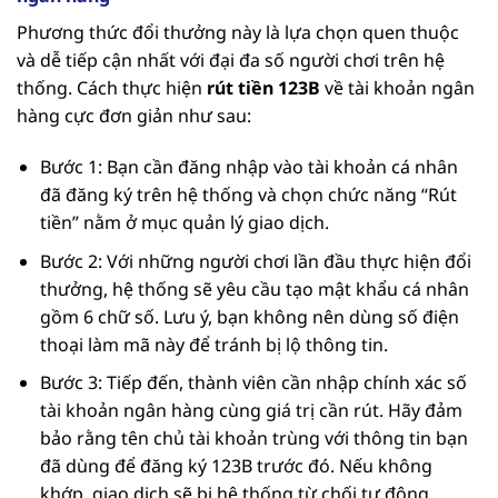
Phương thức đổi thưởng này là lựa chọn quen thuộc
và dễ tiếp cận nhất với đại đa số người chơi trên hệ
thống. Cách thực hiện
rút tiền 123B
về tài khoản ngân
hàng cực đơn giản như sau:
Bước 1: Bạn cần đăng nhập vào tài khoản cá nhân
đã đăng ký trên hệ thống và chọn chức năng “Rút
tiền” nằm ở mục quản lý giao dịch.
Bước 2: Với những người chơi lần đầu thực hiện đổi
thưởng, hệ thống sẽ yêu cầu tạo mật khẩu cá nhân
gồm 6 chữ số. Lưu ý, bạn không nên dùng số điện
thoại làm mã này để tránh bị lộ thông tin.
Bước 3: Tiếp đến, thành viên cần nhập chính xác số
tài khoản ngân hàng cùng giá trị cần rút. Hãy đảm
bảo rằng tên chủ tài khoản trùng với thông tin bạn
đã dùng để đăng ký 123B trước đó. Nếu không
khớp, giao dịch sẽ bị hệ thống từ chối tự động.