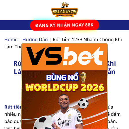
Bỏ
qua
nội
ĐĂNG KÝ NHẬN NGAY 88K
dung
Home
|
Hướng Dẫn
|
Rút Tiền 123B Nhanh Chóng Khi
Làm Theo Các Bước Hướng Dẫn
×
Rút Tiền 123B Nhanh Chóng Khi
Làm Theo Các Bước Hướng Dẫn
ĐĂNG VÀO
14 THÁNG 8, 2025
BỞI
CEO VÕ DUY NHẤT
Rút tiền 123B
luôn là mối quan tâm hàng đầu của
nhiều người chơi khi tham gia tại nhà cái này. Để đảm
bảo quá trình giao dịch diễn ra thuận lợi và an toàn,
việc hiểu rõ từng bước thực hiện là điều vô cùng cần