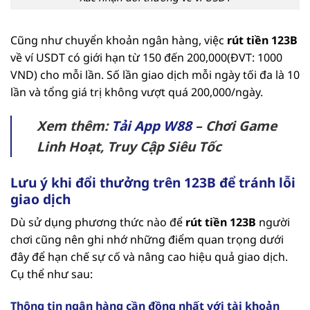
Cũng như chuyển khoản ngân hàng, việc
rút tiền 123B
về ví USDT có giới hạn từ 150 đến 200,000(ĐVT: 1000
VND) cho mỗi lần. Số lần giao dịch mỗi ngày tối đa là 10
lần và tổng giá trị không vượt quá 200,000/ngày.
Xem thêm:
Tải App W88
– Chơi Game
Linh Hoạt, Truy Cập Siêu Tốc
Lưu ý khi đổi thưởng trên 123B để tránh lỗi
giao dịch
Dù sử dụng phương thức nào để
rút tiền 123B
người
chơi cũng nên ghi nhớ những điểm quan trọng dưới
đây để hạn chế sự cố và nâng cao hiệu quả giao dịch.
Cụ thể như sau:
Thông tin ngân hàng cần đồng nhất với tài khoản