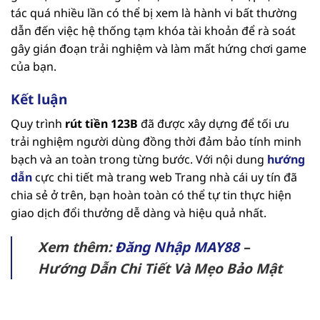
tác quá nhiều lần có thể bị xem là hành vi bất thường
dẫn đến việc hệ thống tạm khóa tài khoản để rà soát
gây gián đoạn trải nghiệm và làm mất hứng chơi game
của bạn.
Kết luận
Quy trình
rút tiền 123B
đã được xây dựng để tối ưu
trải nghiệm người dùng đồng thời đảm bảo tính minh
bạch và an toàn trong từng bước. Với nội dung
hướng
dẫn
cực chi tiết mà trang web Trang nhà cái uy tín đã
chia sẻ ở trên, bạn hoàn toàn có thể tự tin thực hiện
giao dịch đổi thưởng dễ dàng và hiệu quả nhất.
Xem thêm:
Đăng Nhập MAY88
–
Hướng Dẫn Chi Tiết Và Mẹo Bảo Mật