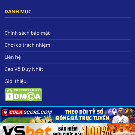
DANH MỤC
Chính sách bảo mật
Chơi có trách nhiệm
Liên hệ
Ceo Võ Duy Nhất
Giới thiệu
×
×
×
Copyright 2025 ©
Nhà cái uy tín