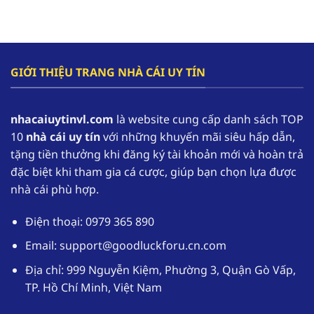
Hũ
Chơi
Nay
Tặng
Để
Tiền
Nhanh
Khởi
Đổi
Nghiệp
Đời
–
GIỚI THIỆU TRANG NHÀ CÁI UY TÍN
Đặt
Cược
Không
Cần
nhacaiuytinvl.com
là website cung cấp danh sách TOP
Vốn
10
nhà cái uy tín
với những khuyến mãi siêu hấp dẫn,
tặng tiền thưởng khi đăng ký tài khoản mới và hoàn trả
đặc biệt khi tham gia cá cược, giúp bạn chọn lựa được
nhà cái phù hợp.
Điện thoại: 0979 365 890
Email:
support@goodluckforu.cn.com
Địa chỉ: 999 Nguyễn Kiệm, Phường 3, Quận Gò Vấp,
TP. Hồ Chí Minh, Việt Nam