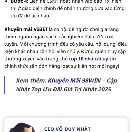
Bước 4:
Liên hệ CSKH hoặc nhấn vào bao lì xì hiển
thị ở giao diện chính để nhận thưởng dựa vào từng
ưu đãi khác nhau.
Khuyến mãi VSBET
là có hội để người chơi gia tăng
thêm nguồn ngân sách trải nghiệm đặt cược trực
tuyến. Mỗi chương trình đều có yêu cầu, nội dung, điều
kiện khác nhau cần hội viên chú ý. Đừng quên truy cập
thường xuyên vào trang chủ
top 10 nhà cái uy tín
chính thức săn đón hàng loạt sự kiện hot mỗi ngày!
Xem thêm:
Khuyến Mãi 98WIN
– Cập
Nhật Top Ưu Đãi Giá Trị Nhất 2025
CEO VÕ DUY NHẤT