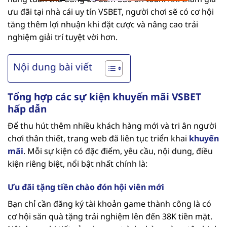
ưu đãi tại nhà cái uy tín VSBET, người chơi sẽ có cơ hội
tăng thêm lợi nhuận khi đặt cược và nâng cao trải
nghiệm giải trí tuyệt vời hơn.
Nội dung bài viết
Tổng hợp các sự kiện khuyến mãi VSBET
hấp dẫn
Để thu hút thêm nhiều khách hàng mới và tri ân người
chơi thân thiết, trang web đã liên tục triển khai
khuyến
mãi
. Mỗi sự kiện có đặc điểm, yêu cầu, nội dung, điều
kiện riêng biệt, nổi bật nhất chính là:
Ưu đãi tặng tiền chào đón hội viên mới
Bạn chỉ cần đăng ký tài khoản game thành công là có
cơ hội săn quà tặng trải nghiệm lên đến 38K tiền mặt.