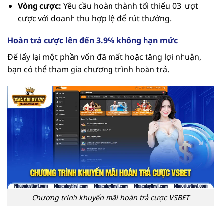
Vòng cược:
Yêu cầu hoàn thành tối thiểu 03 lượt
cược với doanh thu hợp lệ để rút thưởng.
Hoàn trả cược lên đến 3.9% không hạn mức
Để lấy lại một phần vốn đã mất hoặc tăng lợi nhuận,
bạn có thể tham gia chương trình hoàn trả.
Chương trình khuyến mãi hoàn trả cược VSBET