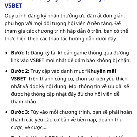
VSBET
Quy trình đăng ký nhận thưởng ưu đãi rất đơn giản,
phù hợp với mọi đối tượng hội viên ở nền tảng. Để
tham gia các chương trình hấp dẫn ở trên, bạn có thể
thực hiện theo các thao tác hướng dẫn dưới đây.
Bước 1:
Đăng ký tài khoản game thông qua đường
link vào VSBET mới nhất để đảm bảo không bị chặn.
Bước 2:
Truy cập vào danh mục “
Khuyến mãi
VSBET
” trên thanh công cụ, chọn sự kiện yêu thích
nhất và đọc kỹ nội dung. Mọi thông tin về ưu đãi sẽ
được hệ thống cập nhật đầy đủ cho hội viên dễ
tham khảo.
Bước 3:
Tùy vào mỗi chương trình, bạn sẽ phải hoàn
thành các yêu cầu cơ bản về tiền nạp, doanh thu
cược, vé cược,…