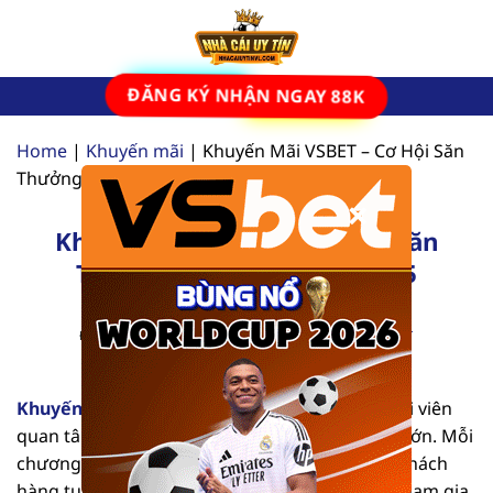
Bỏ
qua
nội
ĐĂNG KÝ NHẬN NGAY 88K
dung
Home
|
Khuyến mãi
|
Khuyến Mãi VSBET – Cơ Hội Săn
Thưởng Tiền Tỷ Về Tay 2025
×
Khuyến Mãi VSBET – Cơ Hội Săn
Thưởng Tiền Tỷ Về Tay 2025
ĐĂNG VÀO
14 THÁNG 8, 2025
BỞI
CEO VÕ DUY NHẤT
Khuyến mãi VSBET
là chủ đề được phần lớn hội viên
quan tâm hàng đầu hiện nay do giá trị thưởng lớn. Mỗi
chương trình đều sẽ có các yêu cầu riêng cần khách
hàng tuân thủ đúng để đảm bảo an toàn. Khi tham gia