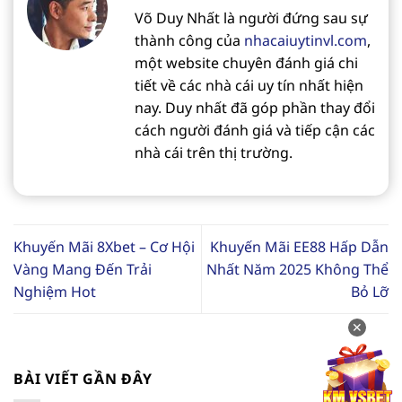
Võ Duy Nhất là người đứng sau sự
thành công của
nhacaiuytinvl.com
,
một website chuyên đánh giá chi
tiết về các nhà cái uy tín nhất hiện
nay. Duy nhất đã góp phần thay đổi
cách người đánh giá và tiếp cận các
nhà cái trên thị trường.
Khuyến Mãi 8Xbet – Cơ Hội
Khuyến Mãi EE88 Hấp Dẫn
Vàng Mang Đến Trải
Nhất Năm 2025 Không Thể
Nghiệm Hot
Bỏ Lỡ
✕
BÀI VIẾT GẦN ĐÂY