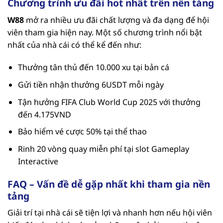
Chương trình ưu đãi hot nhất trên nền tảng
W88
mở ra nhiều ưu đãi chất lượng và đa dạng để hội
viên tham gia hiện nay. Một số chương trình nổi bật
nhất của nhà cái có thể kể đến như:
Thưởng tân thủ đến 10.000 xu tại bản cá
Gửi tiền nhận thưởng 6USDT mỗi ngày
Tận hưởng FIFA Club World Cup 2025 với thưởng
đến 4.175VND
Bảo hiểm vé cược 50% tại thể thao
Rinh 20 vòng quay miễn phí tại slot Gameplay
Interactive
FAQ – Vấn đề dễ gặp nhất khi tham gia nền
tảng
Giải trí tại nhà cái sẽ tiện lợi và nhanh hơn nếu hội viên