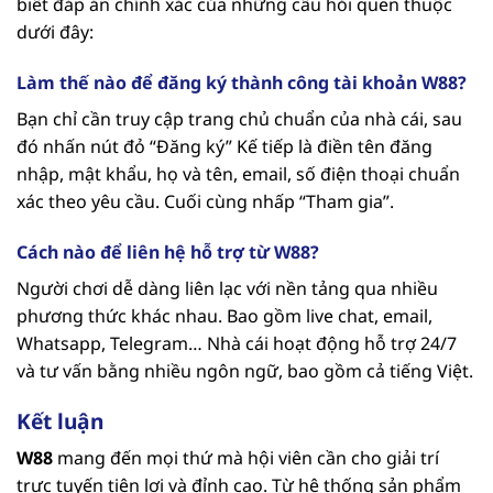
biết đáp án chính xác của những câu hỏi quen thuộc
dưới đây:
Làm thế nào để đăng ký thành công tài khoản W88?
Bạn chỉ cần truy cập trang chủ chuẩn của nhà cái, sau
đó nhấn nút đỏ “Đăng ký” Kế tiếp là điền tên đăng
nhập, mật khẩu, họ và tên, email, số điện thoại chuẩn
xác theo yêu cầu. Cuối cùng nhấp “Tham gia”.
Cách nào để liên hệ hỗ trợ từ W88?
Người chơi dễ dàng liên lạc với nền tảng qua nhiều
phương thức khác nhau. Bao gồm live chat, email,
Whatsapp, Telegram… Nhà cái hoạt động hỗ trợ 24/7
và tư vấn bằng nhiều ngôn ngữ, bao gồm cả tiếng Việt.
Kết luận
W88
mang đến mọi thứ mà hội viên cần cho giải trí
trực tuyến tiện lợi và đỉnh cao. Từ hệ thống sản phẩm