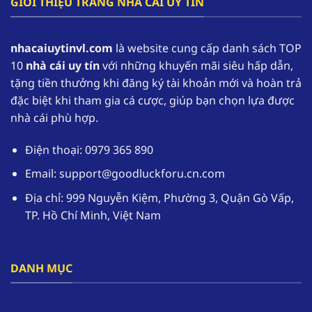
GIỚI THIỆU TRANG NHÀ CÁI UY TÍN
Đặt
Cược
Không
Cần
nhacaiuytinvl.com
là website cung cấp danh sách TOP
Vốn
10
nhà cái uy tín
với những khuyến mãi siêu hấp dẫn,
tặng tiền thưởng khi đăng ký tài khoản mới và hoàn trả
đặc biệt khi tham gia cá cược, giúp bạn chọn lựa được
nhà cái phù hợp.
Điện thoại: 0979 365 890
Email:
support@goodluckforu.cn.com
Địa chỉ: 999 Nguyễn Kiệm, Phường 3, Quận Gò Vấp,
TP. Hồ Chí Minh, Việt Nam
DANH MỤC