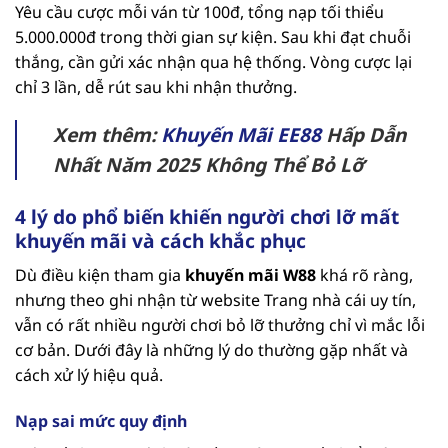
Yêu cầu cược mỗi ván từ 100đ, tổng nạp tối thiểu
5.000.000đ trong thời gian sự kiện. Sau khi đạt chuỗi
thắng, cần gửi xác nhận qua hệ thống. Vòng cược lại
chỉ 3 lần, dễ rút sau khi nhận thưởng.
Xem thêm:
Khuyến Mãi EE88
Hấp Dẫn
Nhất Năm 2025 Không Thể Bỏ Lỡ
4 lý do phổ biến khiến người chơi lỡ mất
khuyến mãi và cách khắc phục
Dù điều kiện tham gia
khuyến mãi W88
khá rõ ràng,
nhưng theo ghi nhận từ website Trang nhà cái uy tín,
vẫn có rất nhiều người chơi bỏ lỡ thưởng chỉ vì mắc lỗi
cơ bản. Dưới đây là những lý do thường gặp nhất và
cách xử lý hiệu quả.
Nạp sai mức quy định