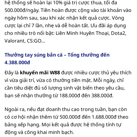
hệ thống sẽ hoàn lại 10% giá trị cược thua, tối đa
500.000đ/ngày. Tiền hoàn được cộng vào tài khoản vào
ngày hôm sau, sau khi xác nhận kết quả cược. Vòng
cược lại chỉ 7 lần, nhẹ và dễ hoàn tất. Ưu đãi áp dụng
cho nhiều trò nổi bật: Liên Minh Huyền Thoại, Dota2,
Valorant, CS:GO…
Thưởng tay súng bắn cá – Tổng thưởng đến
4.388.000đ
Đây là
khuyến mãi W88
được nhiều cược thủ yêu thích
vì vừa giải trí, vừa có thưởng tiền mặt. Mỗi ngày, chỉ
cần tiêu diệt đủ số lượng sinh vật biển theo yêu cầu,
bạn sẽ nhận thưởng từ 188.000đ đến 388.000đ.
Ngoài ra, nếu đạt doanh thu cao trong tuần, bạn còn
có cơ hội nhận thêm từ 500.000đ đến 1.688.000đ theo
bảng xếp hạng. Mọi kết quả được hệ thống tính tự
động và công khai minh bạch.