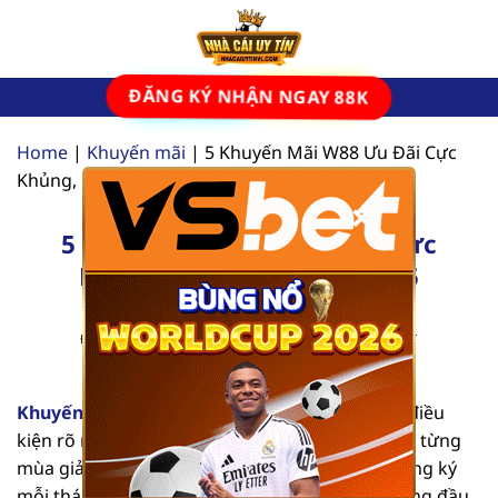
Bỏ
qua
nội
ĐĂNG KÝ NHẬN NGAY 88K
dung
Home
|
Khuyến mãi
|
5 Khuyến Mãi W88 Ưu Đãi Cực
Khủng, Hot Nhất Năm 2025
×
5 Khuyến Mãi W88 Ưu Đãi Cực
Khủng, Hot Nhất Năm 2025
ĐĂNG VÀO
14 THÁNG 8, 2025
BỞI
CEO VÕ DUY NHẤT
Khuyến mãi W88
luôn được đánh giá cao nhờ điều
kiện rõ ràng, dễ nhận và cập nhật đều đặn theo từng
mùa giải, sự kiện lớn. Với hơn 2.376.000 lượt đăng ký
mỗi tháng, nền tảng này trở thành lựa chọn hàng đầu