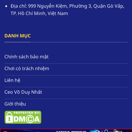
Địa chỉ: 999 Nguyễn Kiệm, Phường 3, Quận Gò Vấp,
TP. Hồ Chí Minh, Việt Nam
DANH MỤC
Chính sách bảo mật
Chơi có trách nhiệm
Liên hệ
Ceo Võ Duy Nhất
Giới thiệu