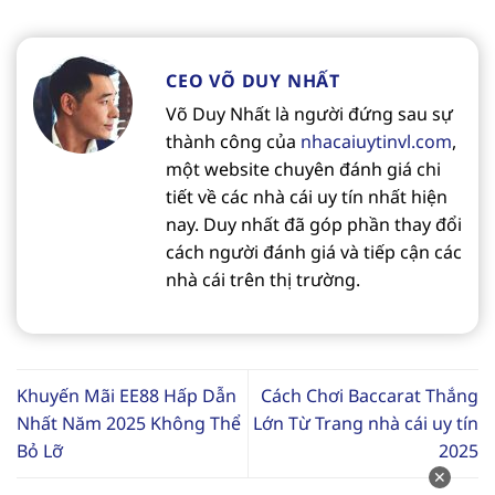
CEO VÕ DUY NHẤT
Võ Duy Nhất là người đứng sau sự
thành công của
nhacaiuytinvl.com
,
một website chuyên đánh giá chi
tiết về các nhà cái uy tín nhất hiện
nay. Duy nhất đã góp phần thay đổi
cách người đánh giá và tiếp cận các
nhà cái trên thị trường.
Khuyến Mãi EE88 Hấp Dẫn
Cách Chơi Baccarat Thắng
Nhất Năm 2025 Không Thể
Lớn Từ Trang nhà cái uy tín
Bỏ Lỡ
2025
✕